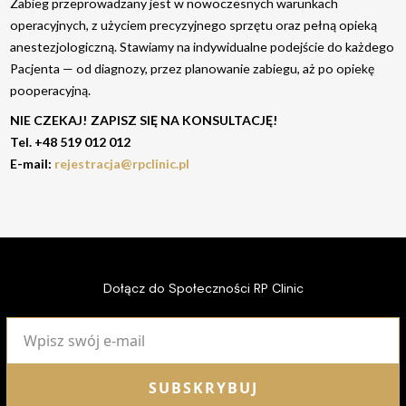
Zabieg przeprowadzany jest w nowoczesnych warunkach
operacyjnych, z użyciem precyzyjnego sprzętu oraz pełną opieką
anestezjologiczną. Stawiamy na indywidualne podejście do każdego
Pacjenta — od diagnozy, przez planowanie zabiegu, aż po opiekę
pooperacyjną.
NIE CZEKAJ! ZAPISZ SIĘ NA KONSULTACJĘ!
Tel. +48 519 012 012
E-mail:
rejestracja@rpclinic.pl
Dołącz do Społeczności RP Clinic
SUBSKRYBUJ