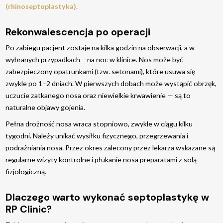
(rhinoseptoplastyka).
Rekonwalescencja po operacji
Po zabiegu pacjent zostaje na kilka godzin na obserwacji, a w
wybranych przypadkach – na noc w klinice. Nos może być
zabezpieczony opatrunkami (tzw. setonami), które usuwa się
zwykle po 1–2 dniach. W pierwszych dobach może wystąpić obrzęk,
uczucie zatkanego nosa oraz niewielkie krwawienie — są to
naturalne objawy gojenia.
Pełna drożność nosa wraca stopniowo, zwykle w ciągu kilku
tygodni. Należy unikać wysiłku fizycznego, przegrzewania i
podrażniania nosa. Przez okres zalecony przez lekarza wskazane są
regularne wizyty kontrolne i płukanie nosa preparatami z solą
fizjologiczną.
Dlaczego warto wykonać septoplastykę w
RP Clinic?