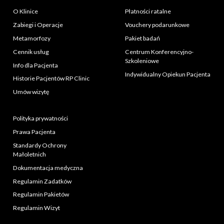
O Klinice
Płatności ratalne
Zabiegi i Operacje
Vouchery podarunkowe
Metamorfozy
Pakiet badań
Cennik usług
Centrum Konferencyjno-
Szkoleniowe
Info dla Pacjenta
Indywidualny Opiekun Pacjenta
Historie Pacjentów RP Clinic
Umów wizytę
Polityka prywatności
Prawa Pacjenta
Standardy Ochrony
Małoletnich
Dokumentacja medyczna
Regulamin Zadatków
Regulamin Pakietów
Regulamin Wizyt