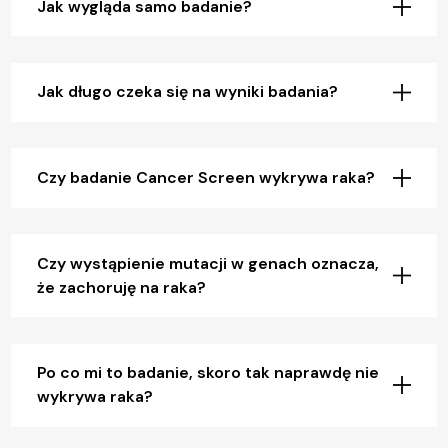
Jak wygląda samo badanie?
Operacyjne leczenie choroby Dupuytrena
Operacja zespołu rowka nerwu łokciowego –
Jak długo czeka się na wyniki badania?
uwolnienie nerwu łokciowego
Operacja zespołu cieśni kanału nadgarstka
Czy badanie Cancer Screen wykrywa raka?
Operacja zespołu kanału Guyona
Operacja ścięgien
Operacja „palca trzaskającego”
Czy wystąpienie mutacji w genach oznacza,
że zachoruję na raka?
Operacja zespołu de Quervaina
Ginekologia
Po co mi to badanie, skoro tak naprawdę nie
wykrywa raka?
Labioplastyka