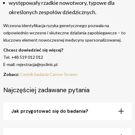
występowały rzadkie nowotwory, typowe dla
Korekcja wędzidełka prącia
określonych zespołów dziedzicznych.
Operacja stulejki
Wczesna identyfikacja ryzyka genetycznego pozwala na
odpowiednio wczesne i skuteczne działania zapobiegawcze – to
Chirurgia ogólna
kluczowy element nowoczesnej medycyny spersonalizowanej.
Chcesz dowiedzieć się więcej?
Przepuklina
Tel. +48 519 012 012
E-mail:
rejestracja@rpclinic.pl
Chirurgia onkologiczna
Zobacz:
Cennik badania Cancer Screen
Mastektomia wraz z rekonstrukcją
Najczęściej zadawane pytania
Chirurgia tarczycy
Jak przygotować się do badania?
Usunięcie tarczycy
Ortopedia i mikrochirurgia ręki