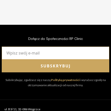
Badania USG
USG piersi
USG brzucha
USG układu moczowego
Dołącz do Społeczności RP Clinic
Badania genetyczne w onkologii – Cancer
Screen
Fizjoterapia
SUBSKRYBUJ
Fizjoterapia ortognatyczna (szczękowo-
twarzowa)
Subskrybując, zgadzasz się z naszą
Polityką prywatności
i wyrażasz zgodę na
otrzymywanie aktualizacji od naszej firmy.
Fizjoterapia uroginekologiczna
ul. B3/11, 32-086 Węgrzce