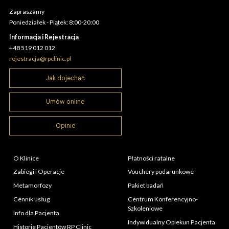
Zapraszamy
Poniedziałek - Piątek: 8:00-20:00
Informacja i Rejestracja
+48 519 012 012
rejestracja@rpclinic.pl
Jak dojechać
Umów online
Opinie
O Klinice
Płatności ratalne
Zabiegi i Operacje
Vouchery podarunkowe
Metamorfozy
Pakiet badań
Cennik usług
Centrum Konferencyjno-
Szkoleniowe
Info dla Pacjenta
Indywidualny Opiekun Pacjenta
Historie Pacjentów RP Clinic