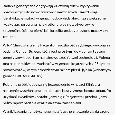
Badania genetyczne odgrywają kluczową rolę w wykrywaniu
Laryngologia
predyspozycji do nowotworów dziedzicznych. Umożliwiają
identyfikację mutacji w genach odpowiedzialnych za zwiększone
Adenotomia – usunięcie trzeciego migdałka
ryzyko zachorowania na określone typy nowotworów, w
Adenotonsillotomia – usunięcia trzeciego
szczególności raka piersi, jajnika, jelita grubego, trzonu macicy czy
migdałka z jednoczesnym podcięciem
trzustki.
migdałków podniebiennych
W
RP Clinic
oferujemy Pacjentom możliwość szybkiego wykonania
Tonsilektomia – usunięcie migdałków
badania
Cancer Screen
, który jest prostym i dokładnym testem
genetycznym opartym na najnowocześniejszej technologii. Polega
Konchoplastyka – korekcja małżowin
nosowych
ona na poszukiwaniu wariantów w genach kojarzonych z 25 typami
nowotworów, w tym dziedzicznym rakiem piersi i jajnika (warianty w
Septoplastyka – korekta przegrody nosowej
genach BRCA1 i BRCA2).
Mukoplastyka – plastyka dolnych małżowin
Pobranie próbki odbywa się bezpośrednio w naszej Klinice, a
nosowych
następnie wysyłana jest ona do specjalistycznego laboratorium. Po
uzyskaniu wyników kontaktujemy się z Pacjentem i przekazujemy
Rhinoseptoplastyka – korekcja zniekształceń
nosa
pełny raport badania wraz z dalszymi zaleceniami.
Wyniki badania genetycznego mają istotne znaczenie dla dalszego
FESS – endoskopowa operacja zatok