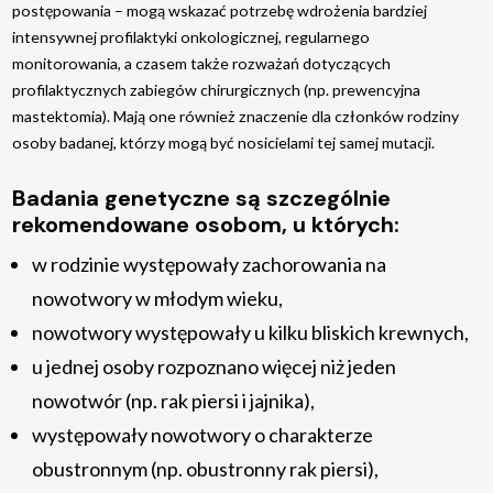
postępowania – mogą wskazać potrzebę wdrożenia bardziej
Leczenie zapalenia zatok
intensywnej profilaktyki onkologicznej, regularnego
monitorowania, a czasem także rozważań dotyczących
UPPP (uwulopalatofaryngoplastyka) –
profilaktycznych zabiegów chirurgicznych (np. prewencyjna
chirurgiczne leczenie chrapania i bezdechów
sennych
mastektomia). Mają one również znaczenie dla członków rodziny
osoby badanej, którzy mogą być nosicielami tej samej mutacji.
Podcięcie wędzidełka
Frenuloplastyka języka
Badania genetyczne są szczególnie
rekomendowane osobom, u których:
Urologia
w rodzinie występowały zachorowania na
nowotwory w młodym wieku,
TURBt – przezcewkowa elektroresekcja guza
nowotwory występowały u kilku bliskich krewnych,
pęcherza moczowego
u jednej osoby rozpoznano więcej niż jeden
Biopsja fuzyjna prostaty
nowotwór (np. rak piersi i jajnika),
Cystoskopia – endoskopowe badanie
występowały nowotwory o charakterze
pęcherza moczowego
obustronnym (np. obustronny rak piersi),
Wazektomia