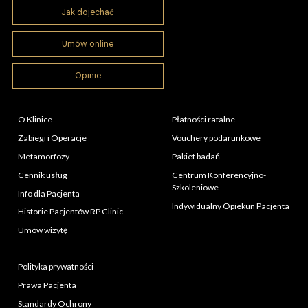
Jak dojechać
Umów online
Opinie
O Klinice
Płatności ratalne
Zabiegi i Operacje
Vouchery podarunkowe
Metamorfozy
Pakiet badań
Cennik usług
Centrum Konferencyjno-
Szkoleniowe
Info dla Pacjenta
Indywidualny Opiekun Pacjenta
Historie Pacjentów RP Clinic
Umów wizytę
Polityka prywatności
Prawa Pacjenta
Standardy Ochrony