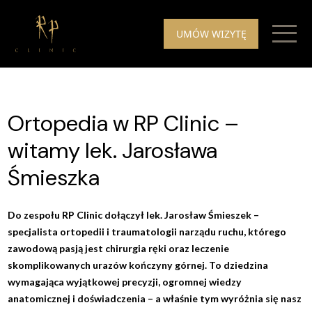
Skip to content
UMÓW WIZYTĘ
Ortopedia w RP Clinic –
witamy lek. Jarosława
Śmieszka
Do zespołu RP Clinic dołączył lek. Jarosław Śmieszek –
specjalista ortopedii i traumatologii narządu ruchu, którego
zawodową pasją jest chirurgia ręki oraz leczenie
skomplikowanych urazów kończyny górnej. To dziedzina
wymagająca wyjątkowej precyzji, ogromnej wiedzy
anatomicznej i doświadczenia – a właśnie tym wyróżnia się nasz