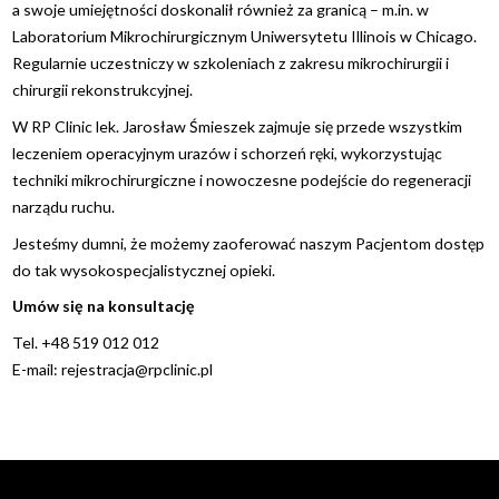
a swoje umiejętności doskonalił również za granicą – m.in. w
Laboratorium Mikrochirurgicznym Uniwersytetu Illinois w Chicago.
Regularnie uczestniczy w szkoleniach z zakresu mikrochirurgii i
chirurgii rekonstrukcyjnej.
W RP Clinic lek. Jarosław Śmieszek zajmuje się przede wszystkim
leczeniem operacyjnym urazów i schorzeń ręki, wykorzystując
techniki mikrochirurgiczne i nowoczesne podejście do regeneracji
narządu ruchu.
Jesteśmy dumni, że możemy zaoferować naszym Pacjentom dostęp
do tak wysokospecjalistycznej opieki.
Umów się na konsultację
Tel. +48 519 012 012
E-mail:
rejestracja@rpclinic.pl