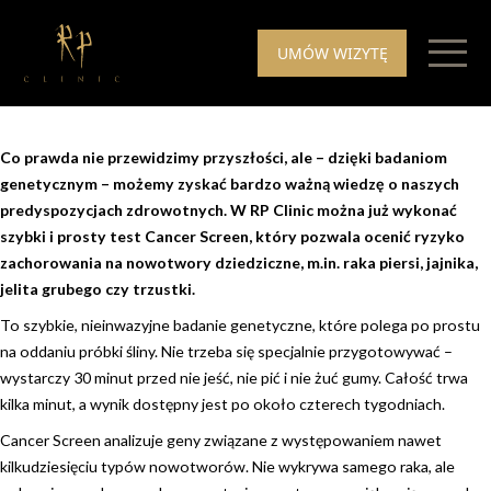
Skip to content
UMÓW WIZYTĘ
Co prawda nie przewidzimy przyszłości, ale – dzięki badaniom
genetycznym – możemy zyskać bardzo ważną wiedzę o naszych
predyspozycjach zdrowotnych. W RP Clinic można już wykonać
szybki i prosty test Cancer Screen, który pozwala ocenić ryzyko
zachorowania na nowotwory dziedziczne, m.in. raka piersi, jajnika,
jelita grubego czy trzustki.
To szybkie, nieinwazyjne badanie genetyczne, które polega po prostu
na oddaniu próbki śliny. Nie trzeba się specjalnie przygotowywać –
wystarczy 30 minut przed nie jeść, nie pić i nie żuć gumy. Całość trwa
kilka minut, a wynik dostępny jest po około czterech tygodniach.
Cancer Screen analizuje geny związane z występowaniem nawet
kilkudziesięciu typów nowotworów. Nie wykrywa samego raka, ale