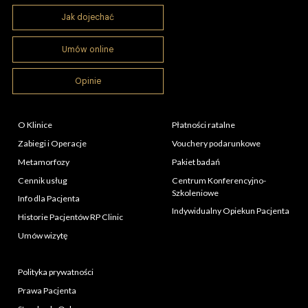
Jak dojechać
Umów online
Opinie
O Klinice
Płatności ratalne
Zabiegi i Operacje
Vouchery podarunkowe
Metamorfozy
Pakiet badań
Cennik usług
Centrum Konferencyjno-
Szkoleniowe
Info dla Pacjenta
Indywidualny Opiekun Pacjenta
Historie Pacjentów RP Clinic
Umów wizytę
Polityka prywatności
Prawa Pacjenta