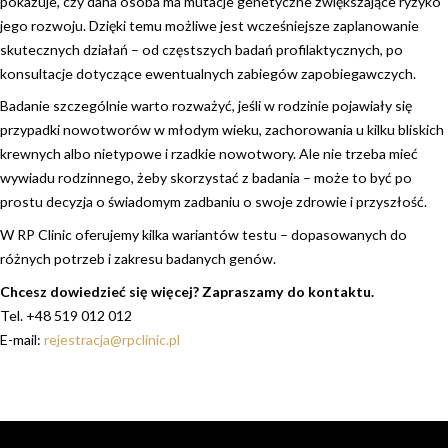
pokazuje, czy dana osoba ma mutacje genetyczne zwiększające ryzyko
jego rozwoju. Dzięki temu możliwe jest wcześniejsze zaplanowanie
skutecznych działań – od częstszych badań profilaktycznych, po
konsultacje dotyczące ewentualnych zabiegów zapobiegawczych.
Badanie szczególnie warto rozważyć, jeśli w rodzinie pojawiały się
przypadki nowotworów w młodym wieku, zachorowania u kilku bliskich
krewnych albo nietypowe i rzadkie nowotwory. Ale nie trzeba mieć
wywiadu rodzinnego, żeby skorzystać z badania – może to być po
prostu decyzja o świadomym zadbaniu o swoje zdrowie i przyszłość.
W RP Clinic oferujemy kilka wariantów testu – dopasowanych do
różnych potrzeb i zakresu badanych genów.
Chcesz dowiedzieć się więcej? Zapraszamy do kontaktu.
Tel. +48 519 012 012
E-mail:
rejestracja@rpclinic.pl