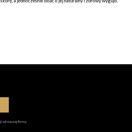
skórę, a jednocześnie dbać o jej naturalny i zdrowy wygląd.
i od naszej firmy.