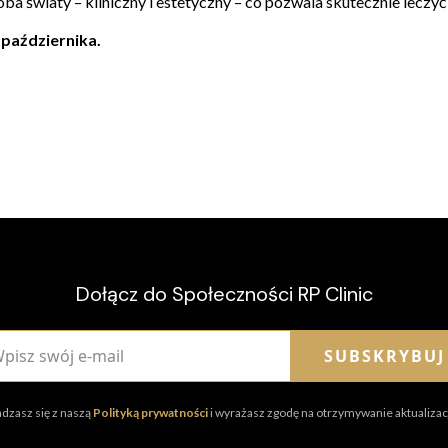
a światy – kliniczny i estetyczny – co pozwala skutecznie leczyć 
 października.
Dołącz do Społeczności RP Clinic
SUBSKRYBUJ
adzasz się z naszą
Polityką prywatności
i wyrażasz zgodę na otrzymywanie aktualizacj