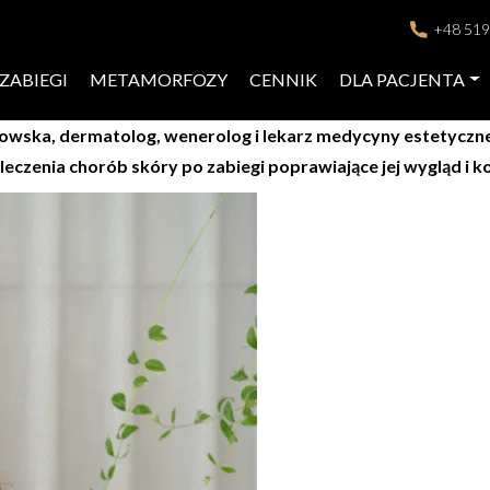
+48 519
ZABIEGI
METAMORFOZY
CENNIK
DLA PACJENTA
ska, dermatolog, wenerolog i lekarz medycyny estetycznej. 
 leczenia chorób skóry po zabiegi poprawiające jej wygląd i k