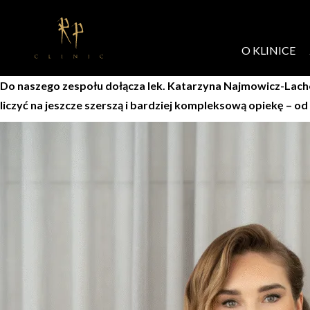
Skip to content
O KLINICE
Do naszego zespołu dołącza lek. Katarzyna Najmowicz-Lachow
liczyć na jeszcze szerszą i bardziej kompleksową opiekę – od