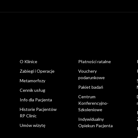
O Klinice
Płatności ratalne
Zabiegi i Operacje
Vouchery
podarunkowe
Metamorfozy
Pakiet badań
Cennik usług
Centrum
Info dla Pacjenta
Konferencyjno-
Historie Pacjentów
Szkoleniowe
RP Clinic
Indywidualny
Umów wizytę
Opiekun Pacjenta