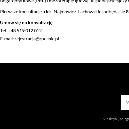
bogatopłytkowe (PRP) i mezoterapię igłową. Jej podejście łączy ob
Pierwsze konsultacje u lek. Najmowicz-Lachowskiej odbędą się
8
Umów się na konsultację
Tel. +48 519 012 012
E-mail:
rejestracja@rpclinic.pl
Subskrybując, zg