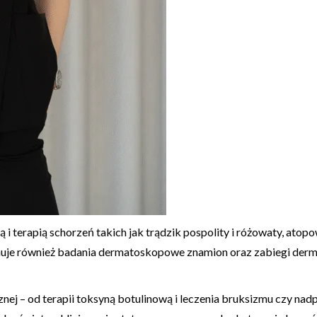
 i terapią schorzeń takich jak trądzik pospolity i różowaty, atop
e również badania dermatoskopowe znamion oraz zabiegi dermato
ej – od terapii toksyną botulinową i leczenia bruksizmu czy nad