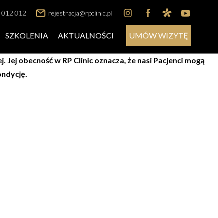
 012 012
rejestracja@rpclinic.pl
SZKOLENIA
AKTUALNOŚCI
UMÓW WIZYTĘ
Jej obecność w RP Clinic oznacza, że nasi Pacjenci mogą
ondycję.