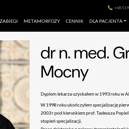
+48 519
ZABIEGI
METAMORFOZY
CENNIK
DLA PACJENTA
dr n. med. G
Mocny
Dyplom lekarza uzyskałem w 1993 roku w A
W 1998 roku ukończyłem specjalizację pierws
2003 r pod kierunkiem prof. Tadeusza Popie
stopień specjalizacji.
Pracę doktorską z zakresu transplantologii 