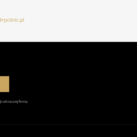
rpclinic.pl
i od naszej firmy.