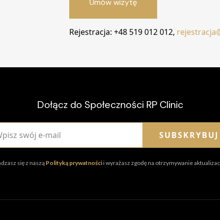
Umów wizytę
Rejestracja: +48 519 012 012,
rejestracja@
Dołącz do Społeczności RP Clinic
SUBSKRYBUJ
adzasz się z naszą
Polityką prywatności
i wyrażasz zgodę na otrzymywanie aktualizacj