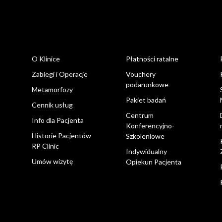
O Klinice
Płatności ratalne
Zabiegi i Operacje
Vouchery
podarunkowe
Metamorfozy
Pakiet badań
Cennik usług
Centrum
Info dla Pacjenta
Konferencyjno-
Historie Pacjentów
Szkoleniowe
RP Clinic
Indywidualny
Umów wizytę
Opiekun Pacjenta