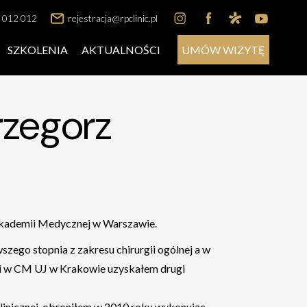
 012 012
rejestracja@rpclinic.pl
SZKOLENIA
AKTUALNOŚCI
UMÓW WIZYTĘ
rzegorz
kademii Medycznej w Warszawie.
zego stopnia z zakresu chirurgii ogólnej a w
li w CM UJ w Krakowie uzyskałem drugi
klinicznej, obroniłem w 2010 roku wykonując