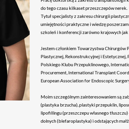
do tego czasu kilkaset przeszczepów nerek.
Tytuł specjalisty z zakresu chirurgii plasty
umiejętności praktyczne i wiedzę poszerzam 
szkoleń i konferencji zarówno krajowych jak 
Jestem członkiem Towarzystwa Chirurgów Po
Plastycznej, Rekonstrukcyjnej i Estetycznej
Polskiego Klubu Przepuklinowego, Internati
Procurement, International Transplant Coordi
European Association for Endoscopic Surgery
Moim szczególnym zainteresowaniem są zabi
(plastyka brzucha), plastyki przepuklin, lipo
lipofillingu (przeszczepu własnego tłuszczu
dolnych (blefaroplastyka) i odstających mał