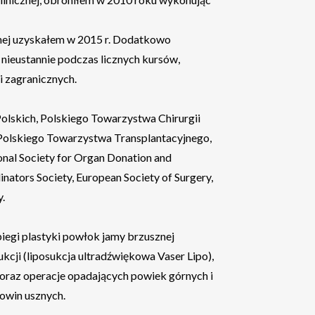
cznej uzyskałem w 2015 r. Dodatkowo
nieustannie podczas licznych kursów,
i zagranicznych.
lskich, Polskiego Towarzystwa Chirurgii
, Polskiego Towarzystwa Transplantacyjnego,
onal Society for Organ Donation and
nators Society, European Society of Surgery,
.
egi plastyki powłok jamy brzusznej
sukcji (liposukcja ultradźwiękowa Vaser Lipo),
) oraz operacje opadających powiek górnych i
żowin usznych.